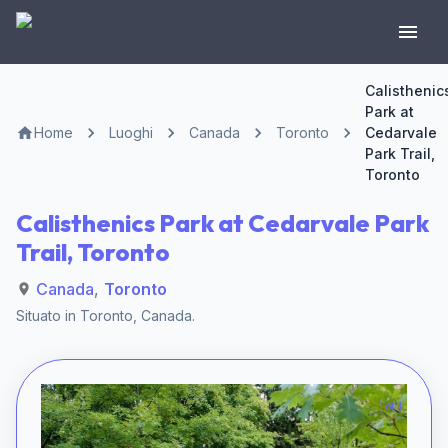
Calisthenic
Park at
Home
Luoghi
Canada
Toronto
Cedarvale
Park Trail,
Toronto
Calisthenics Park at Cedarvale Park
Trail, Toronto
Canada
,
Toronto
Situato in
Toronto
,
Canada
.
1 of 1