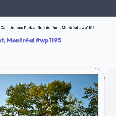
Calisthenics Park at Rue du Pont, Montréal #wp1195
ont, Montréal #wp1195
1 of 1