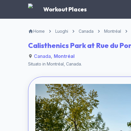
Workout Places
Home
Luoghi
Canada
Montréal
Calisthenics Park at Rue du P
Canada
,
Montréal
Situato in
Montréal
,
Canada
.