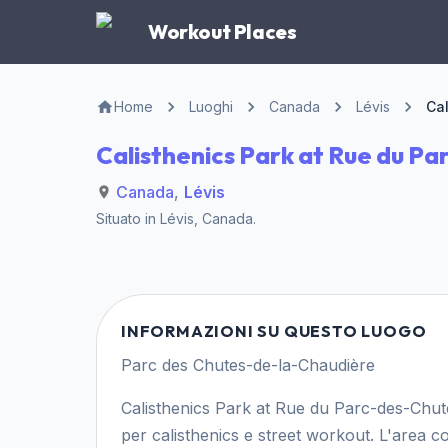
Workout Places
Home
Luoghi
Canada
Lévis
Cal
Calisthenics Park at Rue du Pa
Canada
,
Lévis
Situato in
Lévis
,
Canada
.
INFORMAZIONI SU QUESTO LUOGO
Parc des Chutes-de-la-Chaudière
Calisthenics Park at Rue du Parc-des-Chute
per calisthenics e street workout. L'area 