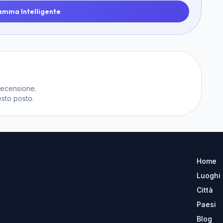
amma Intelligente
recensione.
sto posto.
Home
Luoghi
Città
Paesi
Blog