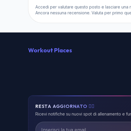
Accedi
per valutare questo posto e lasciare una 
Ancora nessuna recensione. Valuta per primo que
Workout Places
RESTA AGGIORNATO 🏃‍♂️
Ricevi notifiche su nuovi spot di allenamento e fu