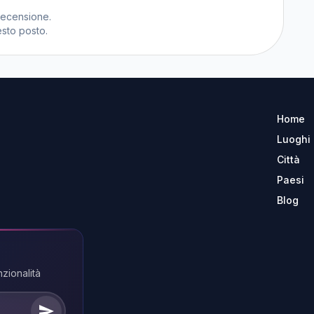
recensione.
sto posto.
Home
Luoghi
Città
Paesi
Blog
nzionalità