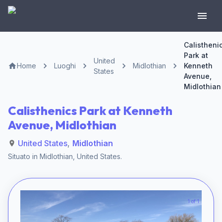
Calistheni
Park at
United
Home
Luoghi
Midlothian
Kenneth
States
Avenue,
Midlothian
Calisthenics Park at Kenneth
Avenue, Midlothian
United States
,
Midlothian
Situato in
Midlothian
,
United States
.
1 of 1