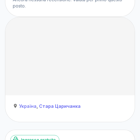
posto.
Україна
,
Стара Царичанка
Ingresso gratuito