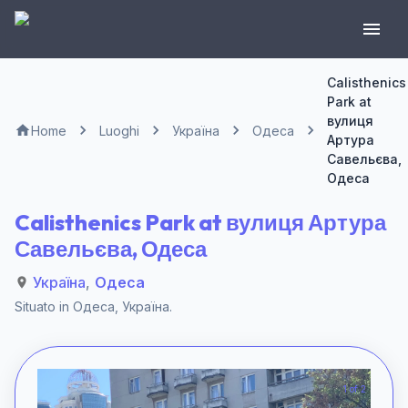
Calisthenics
Park at
вулиця
Home
Luoghi
Україна
Одеса
Артура
Савельєва,
Одеса
Calisthenics Park at вулиця Артура
Савельєва, Одеса
Україна
,
Одеса
Situato in
Одеса
,
Україна
.
1 of 2