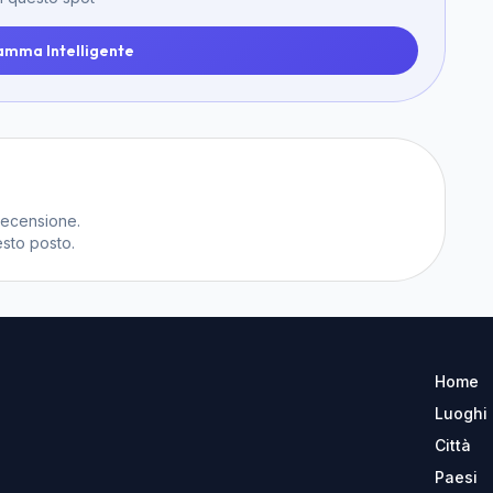
amma Intelligente
recensione.
sto posto.
Home
Luoghi
Città
Paesi