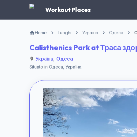
Workout Places
Home
Luoghi
Україна
Одеса
C
Calisthenics Park at Траса зд
Україна
,
Одеса
Situato in
Одеса
,
Україна
.