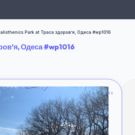
alisthenics Park at Траса здоров’я, Одеса #wp1016
оров’я, Одеса #wp1016
1 of 6