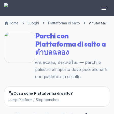
Home
Luoghi
Piattaforma di salto
ตำบลฉลอง
Parchi con
Piattaforma di salto a
ตำบลฉลอง
ตำบลฉลอง, ประเทศไทย — parchi e
palestre all'aperto dove puoi allenarti
con piattaforma di salto.
Cosa sono Piattaforma di salto?
Jump Platform / Step benches