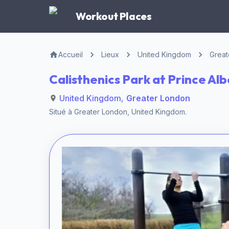
Workout Places
Accueil
Lieux
United Kingdom
Great
Calisthenics Park at Prince A
United Kingdom
,
Greater London
Situé à
Greater London
,
United Kingdom
.