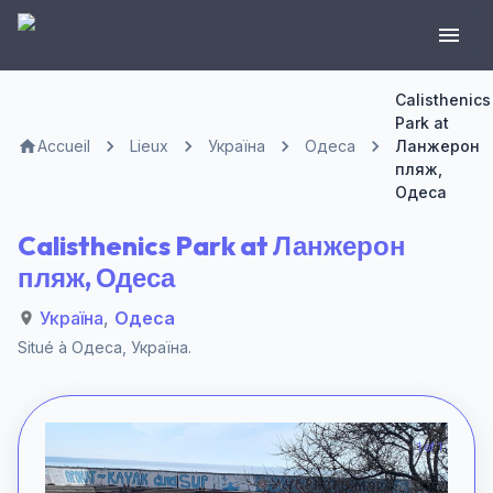
Calisthenics
Park at
Accueil
Lieux
Україна
Одеса
Ланжерон
пляж,
Одеса
Calisthenics Park at Ланжерон
пляж, Одеса
Україна
,
Одеса
Situé à
Одеса
,
Україна
.
1 of 1