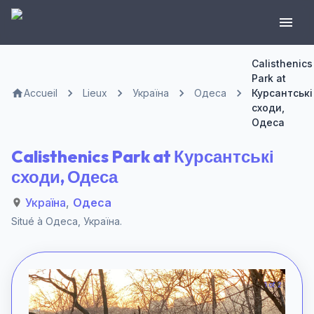
Calisthenics
Park at
Accueil
Lieux
Україна
Одеса
Курсантські
сходи,
Одеса
Calisthenics Park at Курсантські
сходи, Одеса
Україна
,
Одеса
Situé à
Одеса
,
Україна
.
1 of 2