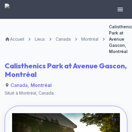
Calistheni
Park at
Accueil
Lieux
Canada
Montréal
Avenue
Gascon,
Montréal
Calisthenics Park at Avenue Gascon,
Montréal
Canada
,
Montréal
Situé à
Montréal
,
Canada
.
1 of 1