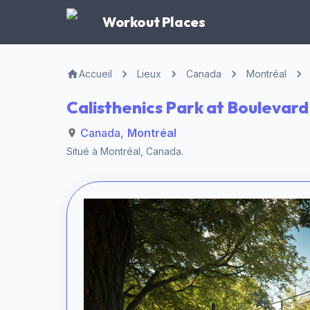
Workout Places
Accueil
Lieux
Canada
Montréal
Calisthenics Park at Boulevar
Canada
,
Montréal
Situé à
Montréal
,
Canada
.