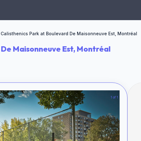
Calisthenics Park at Boulevard De Maisonneuve Est, Montréal
d De Maisonneuve Est, Montréal
1 of 1