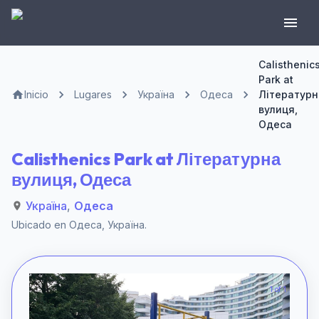
Calisthenic
Park at
Inicio
Lugares
Україна
Одеса
Літературн
вулиця,
Одеса
Calisthenics Park at Літературна
вулиця, Одеса
Україна
,
Одеса
Ubicado en
Одеса
,
Україна
.
1 of 1