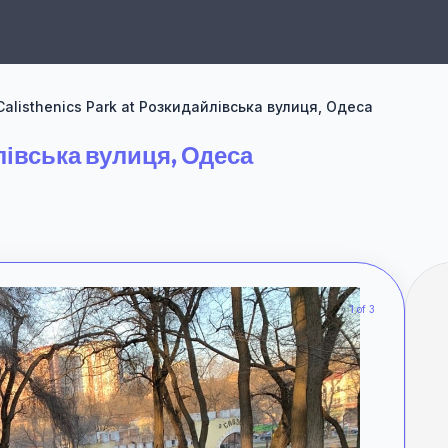
Calisthenics Park at Розкидайлівська вулиця, Одеса
лівська вулиця, Одеса
1 of 3