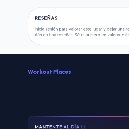
RESEÑAS
Inicia sesión
para valorar este lugar y dejar una r
Aún no hay reseñas. Sé el primero en valorar este
Workout Places
MANTENTE AL DÍA 🏃‍♂️