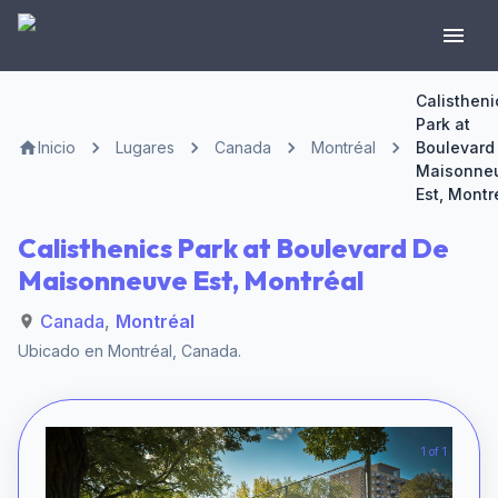
Calistheni
Park at
Inicio
Lugares
Canada
Montréal
Boulevard
Maisonne
Est, Montr
Calisthenics Park at Boulevard De
Maisonneuve Est, Montréal
Canada
,
Montréal
Ubicado en
Montréal
,
Canada
.
1 of 1