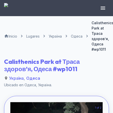
Calisthenic
Park at
Траса
Inicio
Lugares
Україна
Одеса
здоров’я,
Одеса
#wp1011
Calisthenics Park at Траса
здоров’я, Одеса #wp1011
Україна
,
Одеса
Ubicado en
Одеса
,
Україна
.
1 of 2