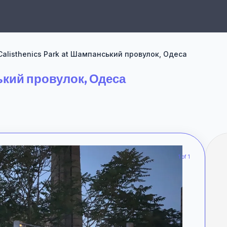
Calisthenics Park at Шампанський провулок, Одеса
ький провулок, Одеса
1 of 1