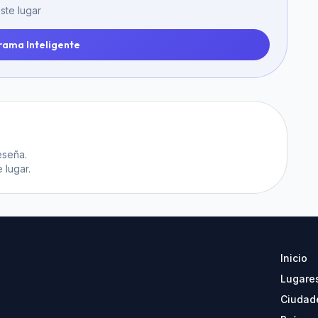
ste lugar
rama Inteligente
eseña.
 lugar.
Inicio
Lugare
Ciudad