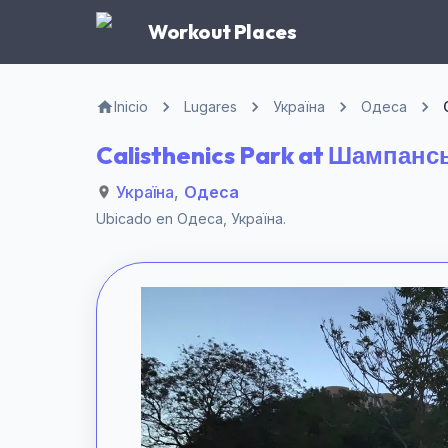
Workout Places
Inicio
Lugares
Україна
Одеса
Calisthenics Park at Шампанс
Україна
,
Одеса
Ubicado en
Одеса
,
Україна
.