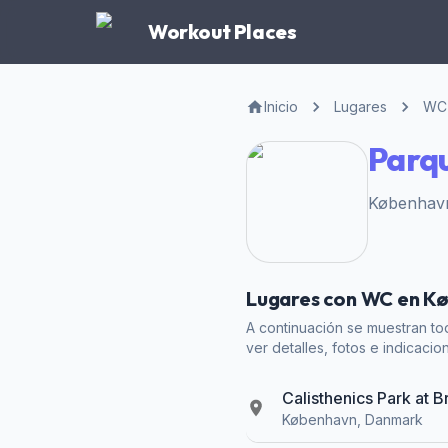
Workout Places
Inicio
Lugares
WC
Parq
København
Lugares con WC en K
A continuación se muestran tod
ver detalles, fotos e indicacio
Calisthenics Park at
København, Danmark