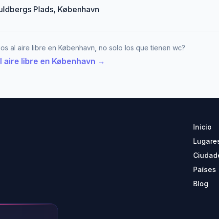
Guldbergs Plads, København
os al aire libre en København, no solo los que tienen wc?
l aire libre en København →
Inicio
Lugare
Ciudad
Países
Blog