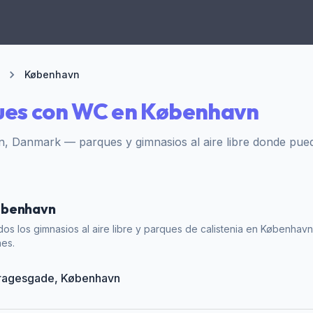
København
ues con WC en København
, Danmark — parques y gimnasios al aire libre donde pue
øbenhavn
os los gimnasios al aire libre y parques de calistenia en København
nes.
 Bragesgade, København