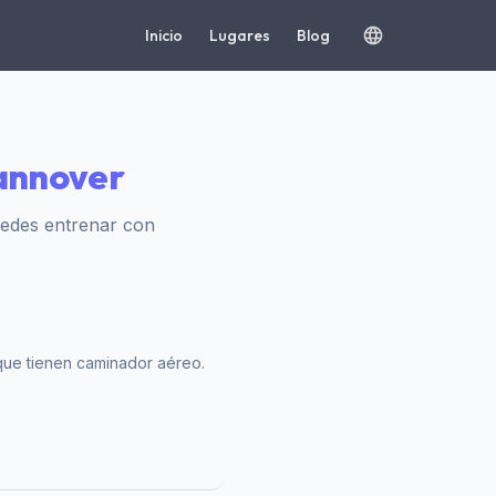
Inicio
Lugares
Blog
annover
uedes entrenar con
 que tienen caminador aéreo.