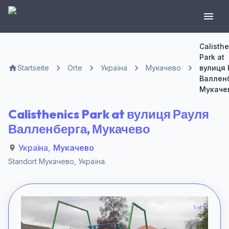
Calisthe
Park at
Startseite
Orte
Україна
Мукачево
вулиця 
Валлен
Мукаче
Calisthenics Park at вулиця Рауля
Валленберга, Мукачево
Україна
,
Мукачево
Standort
Мукачево
,
Україна
.
1 of 1