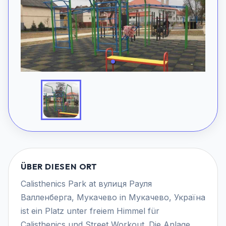
ÜBER DIESEN ORT
Calisthenics Park at вулиця Рауля
Валленберга, Мукачево in Мукачево, Україна
ist ein Platz unter freiem Himmel für
Calisthenics und Street Workout. Die Anlage