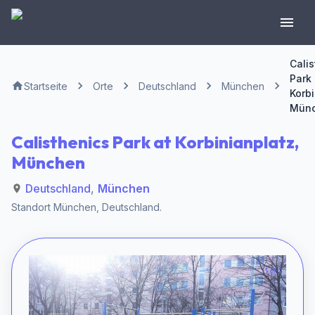
Cali
Park 
Startseite
Orte
Deutschland
München
Korbi
Mün
Calisthenics Park at Korbinianplatz,
München
Deutschland
,
München
Standort
München
,
Deutschland
.
1 of 2