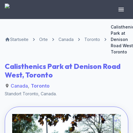
Calistheni
Park at
Startseite
Orte
Canada
Toronto
Denison
Road West
Toronto
Calisthenics Park at Denison Road
West, Toronto
Canada
,
Toronto
Standort
Toronto
,
Canada
.
1 of 1