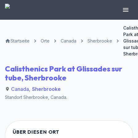
Calist
Park a
Startseite
Orte
Canada
Sherbrooke
Glissa
sur tu
Sherb
Calisthenics Park at Glissades sur
tube, Sherbrooke
Canada
,
Sherbrooke
Standort
Sherbrooke
,
Canada
.
ÜBER DIESEN ORT