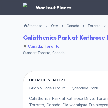
Workout Places
Startseite
Orte
Canada
Toronto
Calisthenics Park at Kathrose 
Canada
,
Toronto
Standort
Toronto
,
Canada
.
ÜBER DIESEN ORT
Brian Village Circuit - Clydesdale Park
Calisthenics Park at Kathrose Drive, Toront
Toronto, Canada. Die wichtigste Trainingssta