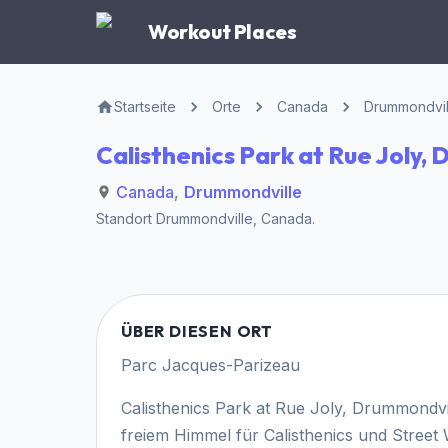
Workout Places
Startseite
Orte
Canada
Drummondvil
Calisthenics Park at Rue Joly,
Canada
,
Drummondville
Standort
Drummondville
,
Canada
.
ÜBER DIESEN ORT
Parc Jacques-Parizeau
Calisthenics Park at Rue Joly, Drummondvil
freiem Himmel für Calisthenics und Street 