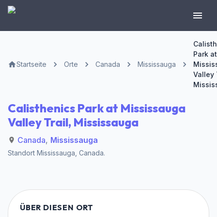
Calist
Park at
Startseite
Orte
Canada
Mississauga
Missis
Valley 
Missis
Calisthenics Park at Mississauga
Valley Trail, Mississauga
Canada
,
Mississauga
Standort
Mississauga
,
Canada
.
ÜBER DIESEN ORT