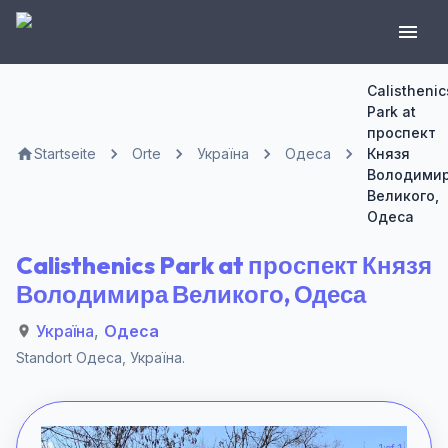
Calisthenic
Park at
проспект
Startseite
Orte
Україна
Одеса
Князя
Володими
Великого,
Одеса
Calisthenics Park at проспект Князя
Володимира Великого, Одеса
Україна
,
Одеса
Standort
Одеса
,
Україна
.