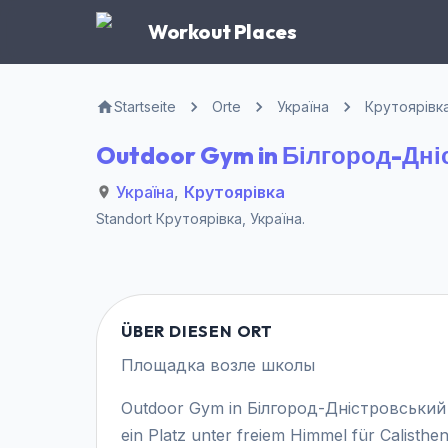
Workout Places
Startseite
Orte
Україна
Крутоярівк
Outdoor Gym in Білгород-Дні
Україна
,
Крутоярівка
Standort
Крутоярівка
,
Україна
.
ÜBER DIESEN ORT
Площадка возле школы
Outdoor Gym in Білгород-Дністровський р
ein Platz unter freiem Himmel für Calisthe