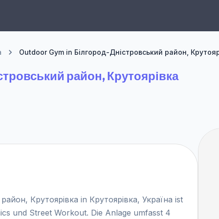
а
Outdoor Gym in Білгород-Дністровський район, Крутоя
стровський район, Крутоярівка
айон, Крутоярівка in Крутоярівка, Україна ist
nics und Street Workout. Die Anlage umfasst 4