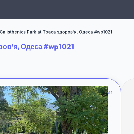
Calisthenics Park at Траса здоров’я, Одеса #wp1021
оров’я, Одеса #wp1021
1 of 1