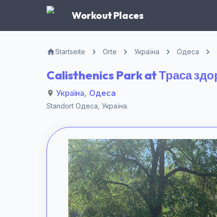
Workout Places
Startseite
Orte
Україна
Одеса
Calisthenics Park at Траса зд
Україна
,
Одеса
Standort
Одеса
,
Україна
.