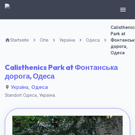
Calisthenic
Park at
Startseite
Orte
Україна
Одеса
Фонтанськ
дорога,
Одеса
Calisthenics Park at Фонтанська
дорога, Одеса
Україна
,
Одеса
Standort
Одеса
,
Україна
.
1 of 2