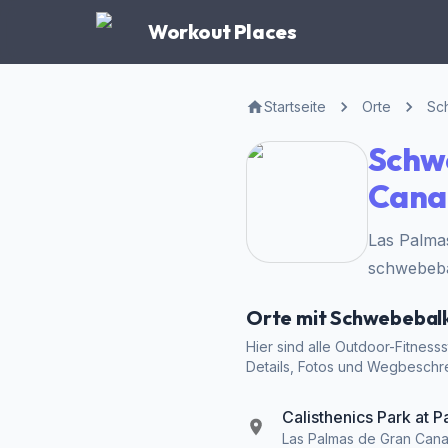
Workout Places
Startseite
Orte
Sc
Schwe
Cana
Las Palma
schwebebal
Orte mit Schwebebalk
Hier sind alle Outdoor-Fitness
Details, Fotos und Wegbeschr
Calisthenics Park at P
Las Palmas de Gran Cana